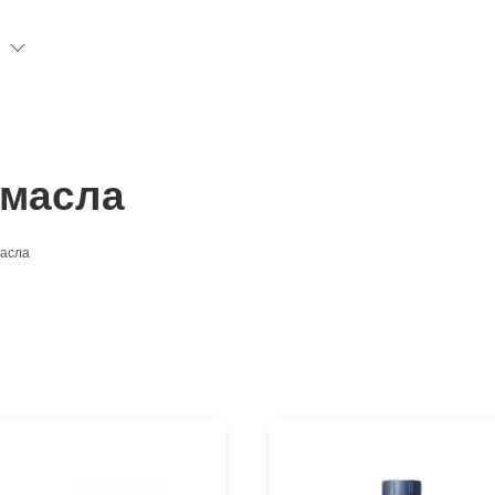
Н
 масла
масла