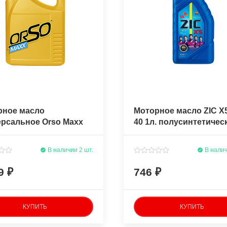
рное масло
Моторное масло ZIC X
рсальное Orso Maхx
40 1л. полусинтетичес
5л. полусинтетическое
В наличии 2 шт.
В налич
29
746
КУПИТЬ
КУПИТЬ