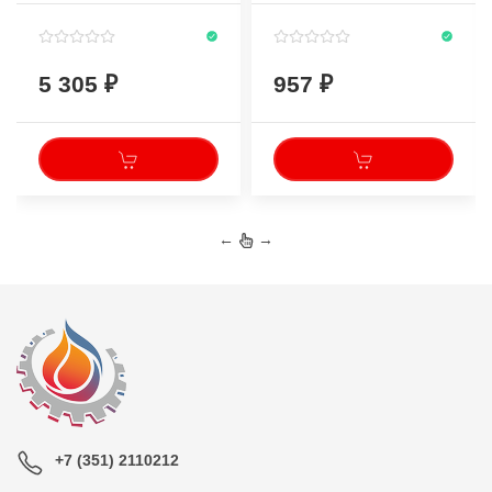
синтетическое
5 305
957
←
→
+7 (351) 2110212